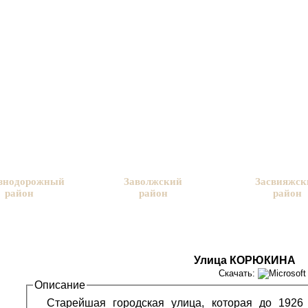
знодорожный
Заволжский
Засвияжск
район
район
район
Улица КОРЮКИНА
Скачать:
Описание
Старейшая городская улица, которая до 1926