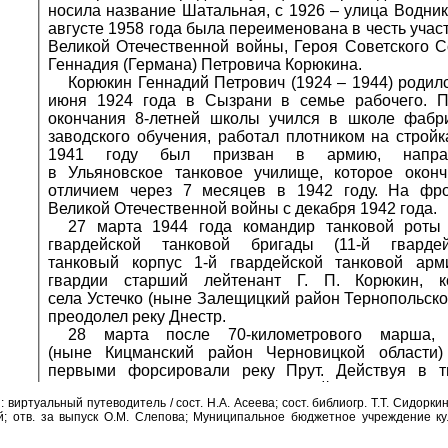
носила название Шатальная, с 1926 – улица Водник
августе 1958 года была переименована в честь учас
Великой Отечественной войны, Героя Советского 
Геннадия (Германа) Петровича Корюкина.
Корюкин Геннадий Петрович (1924 – 1944) родил
июня 1924 года в Сызрани в семье рабочего. П
окончания 8-летней школы учился в школе фабр
заводского обучения, работал плотником на стройк
1941 году был призван в армию, напра
в Ульяновское танковое училище, которое окон
отличием через 7 месяцев в 1942 году. На фро
Великой Отечественной войны с декабря 1942 года.
27 марта 1944 года командир танковой роты 
гвардейской танковой бригады (11-й гвардей
танковый корпус 1-й гвардейской танковой арм
гвардии старший лейтенант Г. П. Корюкин, 
села Устечко (ныне Залещицкий район Тернопольско
преодолел реку Днестр.
28 марта после 70-километрового марша,
(ныне Кицманский район Черновицкой области)
первыми форсировали реку Прут. Действуя в т
городом Сторожинец (Черновицкой области) и у
виртуальный путеводитель / сост. Н.А. Асеева; сост. библиогр. Т.Т. Сидоркин
главных сил, отрезав противнику путь отступления и
й; отв. за выпуск О.М. Слепова; Муниципальное бюджетное учреждение к
Указом Президиума Верховного Совета СССР о
мужество, отвагу и героизм, проявленные в бор