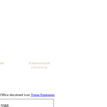
ий
Алфавитный
указатель
Улица Корюкина
 года