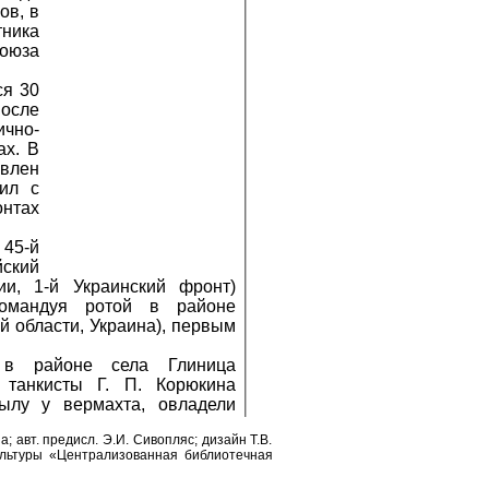
ов, в
тника
Союза
ся 30
осле
ично-
ах. В
влен
чил с
нтах
45-й
ский
ии, 1-й Украинский фронт)
командуя ротой в районе
й области, Украина), первым
 в районе села Глиница
 танкисты Г. П. Корюкина
ылу у вермахта, овладели
держивали его до подхода
а; авт. предисл. Э.И. Сивопляс; дизайн Т.В.
з Черновцов.
ультуры «Централизованная библиотечная
т 26 апреля 1944 года «за
ьбе с немецко-фашистскими