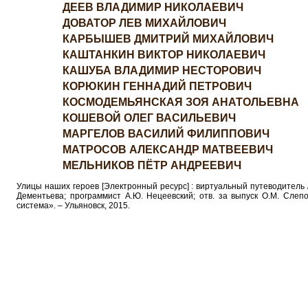
ДЕЕВ ВЛАДИМИР НИКОЛАЕВИЧ
ДОВАТОР ЛЕВ МИХАЙЛОВИЧ
КАРБЫШЕВ ДМИТРИЙ МИХАЙЛОВИЧ
КАШТАНКИН ВИКТОР НИКОЛАЕВИЧ
КАШУБА ВЛАДИМИР НЕСТОРОВИЧ
КОРЮКИН ГЕННАДИЙ ПЕТРОВИЧ
КОСМОДЕМЬЯНСКАЯ ЗОЯ АНАТОЛЬЕВНА
КОШЕВОЙ ОЛЕГ ВАСИЛЬЕВИЧ
МАРГЕЛОВ ВАСИЛИЙ ФИЛИППОВИЧ
МАТРОСОВ АЛЕКСАНДР МАТВЕЕВИЧ
МЕЛЬНИКОВ ПЁТР АНДРЕЕВИЧ
МИХАЙЛОВ ФЁДОР МИХАЙЛОВИЧ
Улицы наших героев [Электронный ресурс] : виртуальный путеводитель / со
Дементьева; программист А.Ю. Нецеевский; отв. за выпуск О.М. Сле
МУСОРОВА МАРИЯ ФЁДОРОВНА
система». – Ульяновск, 2015.
НАГАНОВ АЛЕКСЕЙ ФЁДОРОВИЧ
ПАНФИЛОВЦЫ
ПОЛБИН ИВАН СЕМЁНОВИЧ
ПРОКОФЬЕВ ВИКТОР ИВАНОВИЧ
РАСКОВА МАРИНА МИХАЙЛОВНА
ТАБАКИН ВЛАДИМИР ЛЬВОВИЧ
ТОЛБУХИН ФЁДОР ИВАНОВИЧ